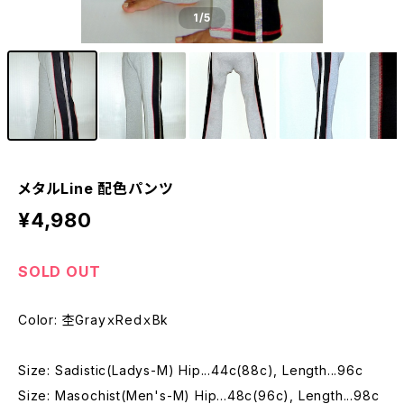
1
/5
メタルLine 配色パンツ
¥4,980
SOLD OUT
Color: 杢GrayｘRedｘBk
Size: Sadistic(Ladys-M) Hip...44c(88c), Length...96c
Size: Masochist(Men's-M) Hip...48c(96c), Length...98c