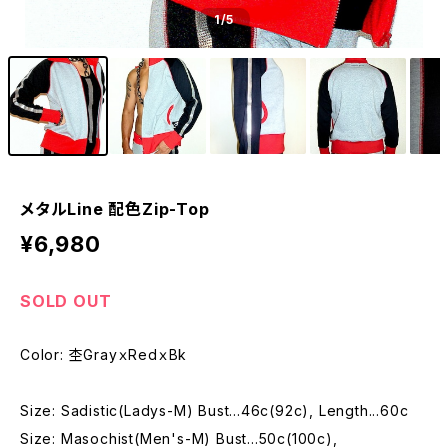
1
/5
メタルLine 配色Zip-Top
¥6,980
SOLD OUT
Color: 杢GrayｘRedｘBk
Size: Sadistic(Ladys-M) Bust...46c(92c), Length...60c
Size: Masochist(Men's-M) Bust...50c(100c),